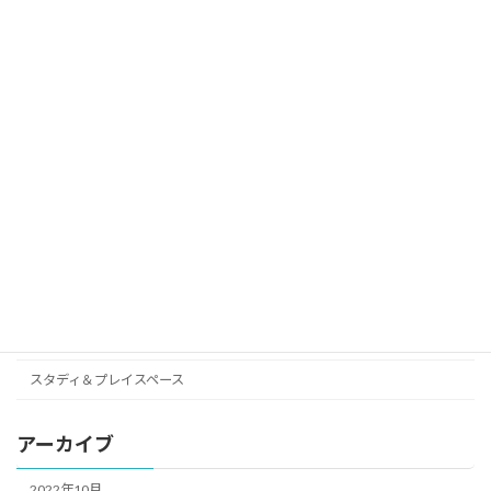
*＋:.｡.☆ランドリーアサヌマ6月11日
NEWS-ニュース-
（土）OPEN☆＋.｡.:*
2022年5月9日
カテゴリー
NEWS-ニュース-
イベント
コインランドリー活用術
スタディ＆プレイスペース
アーカイブ
2022年10月