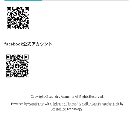
facebook公式アカウント
Copyright © Laundry Asanuma All Rights Reserved.
Powered by
WordPress
with
Lightning Theme
&
VK All in One Expansion Unit
by
Vektor,Inc.
technology.